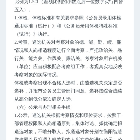
比例为1.5∶1（差额比例的小数点后一位数字实行四舍
五入）。
1.体检。体检标准和有关要求参照《公务员录用体检
通用标准（试行）》和《公务员录用体检特殊标准
（试行）》执行。
2.考察。遴选机关对考察对象的德、能、勤、绩、廉
情况和人岗相适程度进行全面考察，严把政治关、品
行关、能力关、作风关、廉洁关。考察对象所在机关
（单位）应当积极配合考察组工作，客观真实地反映
考察对象的实际情况。
体检或考察出现不合格人选时，由遴选机关决定是否
递补，并报市公务员主管部门同意。递补按综合成绩
从高分到低分依次确定人选。
（六）公示与办理相关手续
1.公示。遴选机关根据考察情况和职位要求，按照干
部管理权限和人岗相适原则，集体讨论、择优确定拟
遴选对象，不唯分取人。拟遴选对象分别在衡阳智慧
党建网以及拟调入机关和本人所在单位进行公示，公