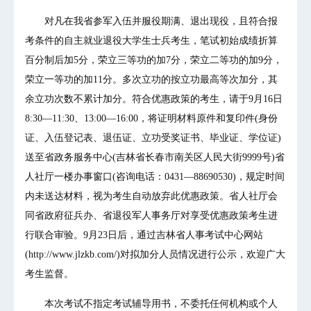
对凡在我省参军入伍并服役期满、退出现役，且符合报
考条件的自主就业退役大学生士兵考生，笔试初始成绩折算
百分制后加5分，荣立三等功的加7分，荣立二等功的加9分，
荣立一等功的加11分。多次立功的按立功最高等次加分，其
余立功次数不累计加分。符合优惠政策的考生，请于9月16日
8:30—11:30、13:00—16:00，将证明材料原件和复印件(身份
证、入伍登记表、退伍证、立功受奖证书、毕业证、学位证)
送至省政务服务中心(吉林省长春市南关区人民大街9999号)省
人社厅一楼办事窗口(咨询电话：0431—88690530)，规定时间
内未送达材料，视为考生自动放弃此优惠政策。省人社厅会
同省政府征兵办、省退役军人事务厅对享受优惠政策考生进
行联合审验。9月23日后，通过吉林省人事考试中心网站
(http://www.jlzkb.com/)对拟加分人员情况进行公示，欢迎广大
考生监督。
本次考试不指定考试辅导用书，不委托任何机构或个人