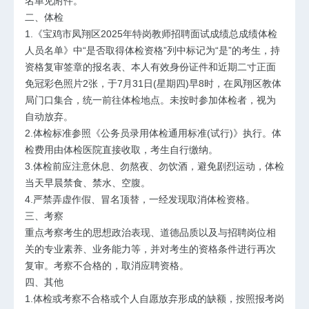
名单见附件。
二、体检
1.《宝鸡市凤翔区2025年特岗教师招聘面试成绩总成绩体检
人员名单》中“是否取得体检资格”列中标记为“是”的考生，持
资格复审签章的报名表、本人有效身份证件和近期二寸正面
免冠彩色照片2张，于7月31日(星期四)早8时，在凤翔区教体
局门口集合，统一前往体检地点。未按时参加体检者，视为
自动放弃。
2.体检标准参照《公务员录用体检通用标准(试行)》执行。体
检费用由体检医院直接收取，考生自行缴纳。
3.体检前应注意休息、勿熬夜、勿饮酒，避免剧烈运动，体检
当天早晨禁食、禁水、空腹。
4.严禁弄虚作假、冒名顶替，一经发现取消体检资格。
三、考察
重点考察考生的思想政治表现、道德品质以及与招聘岗位相
关的专业素养、业务能力等，并对考生的资格条件进行再次
复审。考察不合格的，取消应聘资格。
四、其他
1.体检或考察不合格或个人自愿放弃形成的缺额，按照报考岗