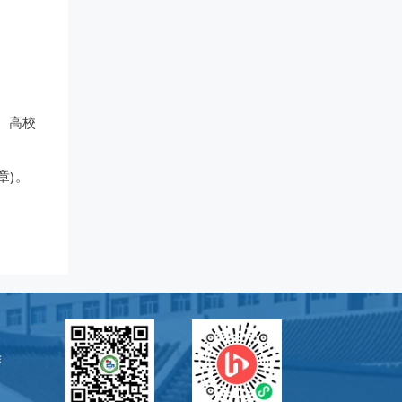
织、高校
章)。
除