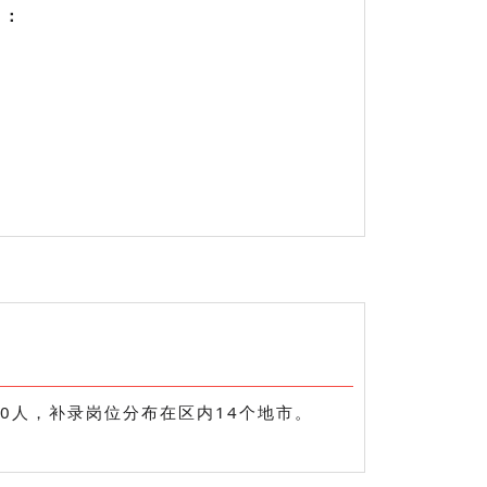
名：
。
80人，补录岗位分布在区内14个地市。